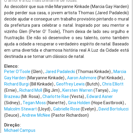
O amor é a luz mais brilhante de todas.
Ao descobrir que sua mãe Maryanne Kinkade (Marcia Gay Harden)
pode perder sua casa, o jovem artista Thomas (Jared Padalecki)
decide ajudar e consegue um trabalho provisório pintando o mural
da prefeitura para celebrar o natal. Inspirado por seu mentor e
vizinho Glen (Peter O' Toole), Thom deixa de lado seu orgulho e
frustração. Ele não só desenvolve o seu talento, como também
ajuda a cidade a recuperar o verdadeiro espírito de natal. Baseado
em uma divertida e charmosa história real A Luz da Cidade está
destinada a se tornar um clássico de natal.
Elenco:
Peter O'Toole
(Glen)
Jared Padalecki
(Thomas Kinkade)
Marcia
Gay Harden
(Maryanne Kinkade)
Aaron Ashmore
(Pat Kinkade)
Richard Burgi
(Bill Kinkade)
Geoffrey Lewis
(Butch)
Chris Elliott
(Ernie)
Richard Moll
(Big Jim)
Kiersten Warren
(Tanya)
Jay
Brazeau
(Mr. Rosa)
Charlotte Rae
(Vesta)
Edward Asner
(Sidney)
Tegan Moss
(Nanette)
Gina Holden
(Hope Eastbrook)
Malcolm Stewart
(Lloyd)
Gabrielle Rose
(Evelyn)
David Bortolucci
(Deuce)
Andrew McNee
(Pastor Richardson)
Direção:
Michael Campus