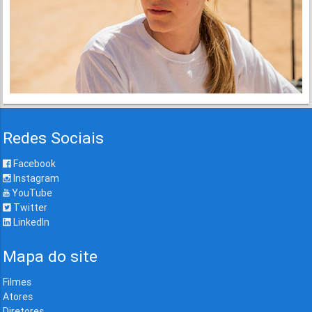
Redes Sociais
Facebook
Instagram
YouTube
Twitter
LinkedIn
Mapa do site
Filmes
Atores
Diretores