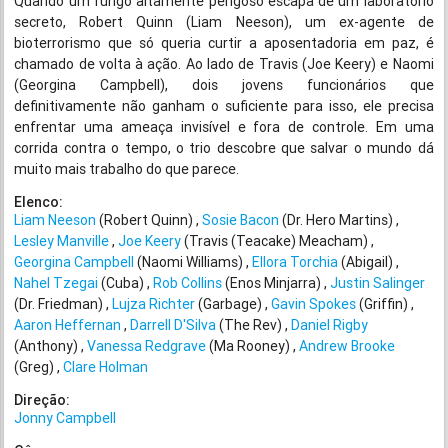
Quando um fungo altamente perigoso escapa de um laboratório
secreto, Robert Quinn (Liam Neeson), um ex-agente de
bioterrorismo que só queria curtir a aposentadoria em paz, é
chamado de volta à ação. Ao lado de Travis (Joe Keery) e Naomi
(Georgina Campbell), dois jovens funcionários que
definitivamente não ganham o suficiente para isso, ele precisa
enfrentar uma ameaça invisível e fora de controle. Em uma
corrida contra o tempo, o trio descobre que salvar o mundo dá
muito mais trabalho do que parece.
Elenco:
Liam Neeson
(Robert Quinn)
Sosie Bacon
(Dr. Hero Martins)
Lesley Manville
Joe Keery
(Travis (Teacake) Meacham)
Georgina Campbell
(Naomi Williams)
Ellora Torchia
(Abigail)
Nahel Tzegai
(Cuba)
Rob Collins
(Enos Minjarra)
Justin Salinger
(Dr. Friedman)
Lujza Richter
(Garbage)
Gavin Spokes
(Griffin)
Aaron Heffernan
Darrell D'Silva
(The Rev)
Daniel Rigby
(Anthony)
Vanessa Redgrave
(Ma Rooney)
Andrew Brooke
(Greg)
Clare Holman
Direção:
Jonny Campbell