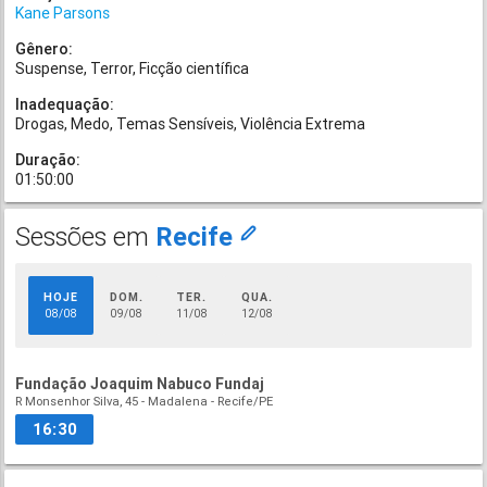
Kane Parsons
Gênero:
Suspense
Terror
Ficção científica
Inadequação:
Drogas
Medo
Temas Sensíveis
Violência Extrema
Duração:
01:50:00
Sessões em
Recife
HOJE
DOM.
TER.
QUA.
08/08
09/08
11/08
12/08
Fundação Joaquim Nabuco Fundaj
R Monsenhor Silva, 45 - Madalena - Recife/PE
16:30