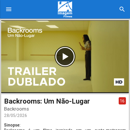
menu
search
Backrooms: Um Não-Lugar
16
Backrooms
28/05/2026
Sinopse: