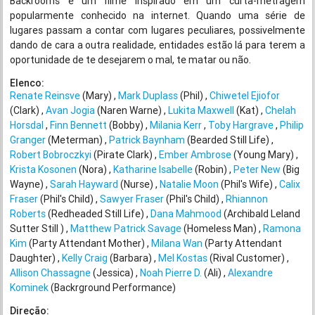
Backrooms é um filme inspirado em um curta-metragem
popularmente conhecido na internet. Quando uma série de
lugares passam a contar com lugares peculiares, possivelmente
dando de cara a outra realidade, entidades estão lá para terem a
oportunidade de te desejarem o mal, te matar ou não.
Elenco:
Renate Reinsve
(Mary)
Mark Duplass
(Phil)
Chiwetel Ejiofor
(Clark)
Avan Jogia
(Naren Warne)
Lukita Maxwell
(Kat)
Chelah
Horsdal
Finn Bennett
(Bobby)
Milania Kerr
Toby Hargrave
Philip
Granger
(Meterman)
Patrick Baynham
(Bearded Still Life)
Robert Bobroczkyi
(Pirate Clark)
Ember Ambrose
(Young Mary)
Krista Kosonen
(Nora)
Katharine Isabelle
(Robin)
Peter New
(Big
Wayne)
Sarah Hayward
(Nurse)
Natalie Moon
(Phil's Wife)
Calix
Fraser
(Phil's Child)
Sawyer Fraser
(Phil's Child)
Rhiannon
Roberts
(Redheaded Still Life)
Dana Mahmood
(Archibald Leland
Sutter Still )
Matthew Patrick Savage
(Homeless Man)
Ramona
Kim
(Party Attendant Mother)
Milana Wan
(Party Attendant
Daughter)
Kelly Craig
(Barbara)
Mel Kostas
(Rival Customer)
Allison Chassagne
(Jessica)
Noah Pierre D.
(Ali)
Alexandre
Kominek
(Backrground Performance)
Direção: