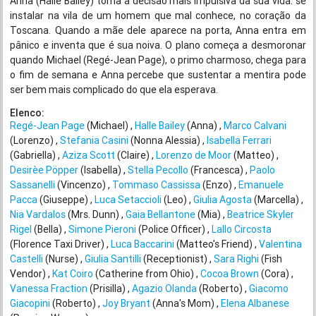
Anna (Halle Bailey) toma a decisão mais impulsiva da sua vida: se
instalar na vila de um homem que mal conhece, no coração da
Toscana. Quando a mãe dele aparece na porta, Anna entra em
pânico e inventa que é sua noiva. O plano começa a desmoronar
quando Michael (Regé-Jean Page), o primo charmoso, chega para
o fim de semana e Anna percebe que sustentar a mentira pode
ser bem mais complicado do que ela esperava.
Elenco:
Regé-Jean Page
(Michael)
Halle Bailey
(Anna)
Marco Calvani
(Lorenzo)
Stefania Casini
(Nonna Alessia)
Isabella Ferrari
(Gabriella)
Aziza Scott
(Claire)
Lorenzo de Moor
(Matteo)
Desirèe Pöpper
(Isabella)
Stella Pecollo
(Francesca)
Paolo
Sassanelli
(Vincenzo)
Tommaso Cassissa
(Enzo)
Emanuele
Pacca
(Giuseppe)
Luca Setaccioli
(Leo)
Giulia Agosta
(Marcella)
Nia Vardalos
(Mrs. Dunn)
Gaia Bellantone
(Mia)
Beatrice Skyler
Rigel
(Bella)
Simone Pieroni
(Police Officer)
Lallo Circosta
(Florence Taxi Driver)
Luca Baccarini
(Matteo's Friend)
Valentina
Castelli
(Nurse)
Giulia Santilli
(Receptionist)
Sara Righi
(Fish
Vendor)
Kat Coiro
(Catherine from Ohio)
Cocoa Brown
(Cora)
Vanessa Fraction
(Prisilla)
Agazio Olanda
(Roberto)
Giacomo
Giacopini
(Roberto)
Joy Bryant
(Anna's Mom)
Elena Albanese