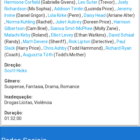
Hermione Corfield
(Gabrielle Givens)
Leo Suter
(Trevor)
Joely
Richardson
(Ms Sophia)
Addison Timlin
(Lucinda Price)
Jeremy
Irvine
(Daniel Grigori)
Lola Kirke
(Penn)
Daisy Head
(Arriane Alter)
Norma Kuhling
(Rachel)
Juliet Aubrey
(Doreen Price)
Harrison
Gilbertson
(Cam Briel)
Sianoa Smit-McPhee
(Molly Zane)
Malachi Kirby
(Roland)
Elliot Levey
(Ethan Watkins)
David Schaal
(Randy)
Matt Devere
(Sheriff)
Rick Lipton
(Detective)
Paul
Slack
(Harry Price)
Chris Ashby
(Todd Hammond)
Richard Ryan
(Coach)
Auguszta Tóth
(Todd's Mother)
Direção:
Scott Hicks
Gênero:
Suspense
Fantasia
Drama
Romance
Inadequação:
Drogas Lícitas
Violência
Duração:
01:32:00