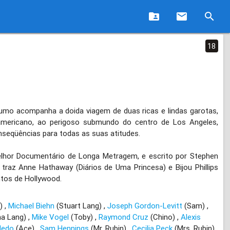
folder_shared
email
search
18
 acompanha a doida viagem de duas ricas e lindas garotas,
americano, ao perigoso submundo do centro de Los Angeles,
nseqüências para todas as suas atitudes.
lhor Documentário de Longa Metragem, e escrito por Stephen
traz Anne Hathaway (Diários de Uma Princesa) e Bijou Phillips
tos de Hollywood.
a)
Michael Biehn
(Stuart Lang)
Joseph Gordon-Levitt
(Sam)
a Lang)
Mike Vogel
(Toby)
Raymond Cruz
(Chino)
Alexis
ledo
(Ace)
Sam Hennings
(Mr. Rubin)
Cecilia Peck
(Mrs. Rubin)