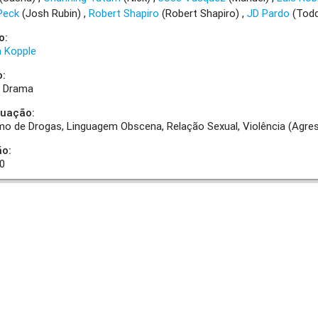
Peck
(Josh Rubin)
Robert Shapiro
(Robert Shapiro)
JD Pardo
(Tod
o:
a Kopple
o:
Drama
quação:
o de Drogas
Linguagem Obscena
Relação Sexual
Violência (Agre
ão:
00