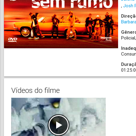
Josh 
Direçã
Barbar
Gêner
Policial
Inade
Consum
Duraç
01:25:
Vídeos do filme