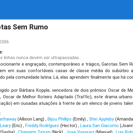
otas Sem Rumo
2006
e:
s linhas nunca devem ser ultrapassadas.
nante e engraçado, contemporâneo e trágico, Garotas Sem Rumo
vem em suas confortáveis casas de classe média do subúrbio 
o pela comunidade latina. Lá, elas aprendem finalmente que há co
do por Bárbara Kopple, vencedora de dois prêmios Oscar de Me
, Oscar de Melhor Roteiro Adaptado (Traffic), este drama urbano 
cação) em ousadas atuações à frente de um elenco de jovens talen
:
athaway
(Allison Lang)
Bijou Phillips
(Emily)
Shiri Appleby
(Amand
'Leary
(Eric)
Freddy Rodríguez
(Hector)
Laura San Giacomo
(Joann
(Sasha)
Channing Tatum
(Nick)
Jose Vasquez
(Manuel)
Luis Rob