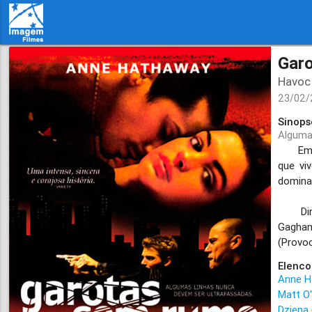
Gar
Havoc
23/02/
Sinops
Alguma
Emocio
que vi
dominad
Dirigi
Gaghan
(Provo
Elenco
Anne H
Matt O
Dziena