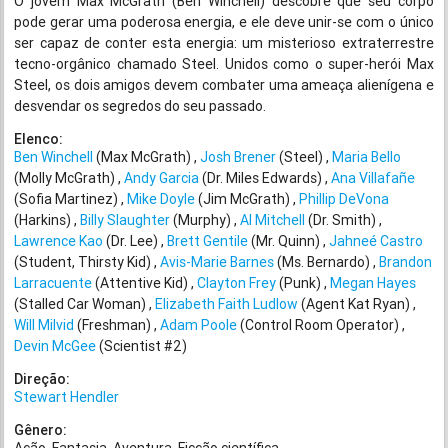
O jovem Max McGrath (Ben Winchell) descobre que seu corpo
pode gerar uma poderosa energia, e ele deve unir-se com o único
ser capaz de conter esta energia: um misterioso extraterrestre
tecno-orgânico chamado Steel. Unidos como o super-herói Max
Steel, os dois amigos devem combater uma ameaça alienígena e
desvendar os segredos do seu passado.
Elenco:
Ben Winchell
(Max McGrath)
Josh Brener
(Steel)
Maria Bello
(Molly McGrath)
Andy Garcia
(Dr. Miles Edwards)
Ana Villafañe
(Sofia Martinez)
Mike Doyle
(Jim McGrath)
Phillip DeVona
(Harkins)
Billy Slaughter
(Murphy)
Al Mitchell
(Dr. Smith)
Lawrence Kao
(Dr. Lee)
Brett Gentile
(Mr. Quinn)
Jahneé Castro
(Student, Thirsty Kid)
Avis-Marie Barnes
(Ms. Bernardo)
Brandon
Larracuente
(Attentive Kid)
Clayton Frey
(Punk)
Megan Hayes
(Stalled Car Woman)
Elizabeth Faith Ludlow
(Agent Kat Ryan)
Will Milvid
(Freshman)
Adam Poole
(Control Room Operator)
Devin McGee
(Scientist #2)
Direção:
Stewart Hendler
Gênero: