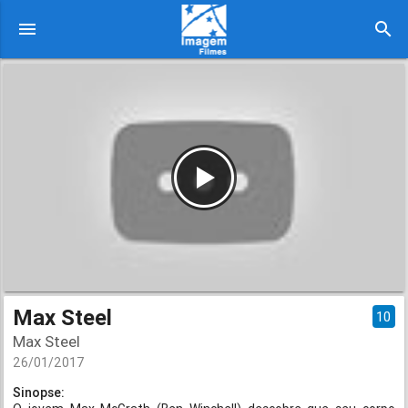
menu
search
Max Steel
10
Max Steel
26/01/2017
Sinopse: