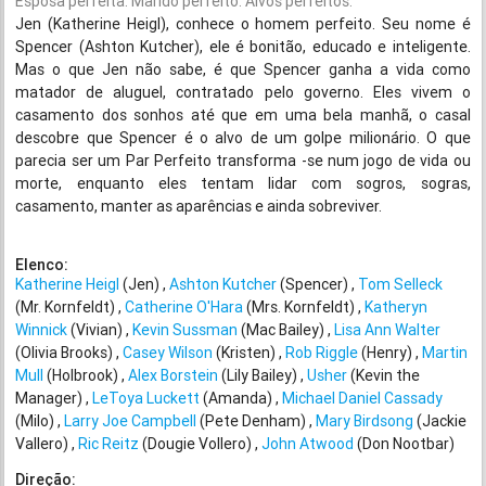
Esposa perfeita. Marido perfeito. Alvos perfeitos.
Jen (Katherine Heigl), conhece o homem perfeito. Seu nome é
Spencer (Ashton Kutcher), ele é bonitão, educado e inteligente.
Mas o que Jen não sabe, é que Spencer ganha a vida como
matador de aluguel, contratado pelo governo. Eles vivem o
casamento dos sonhos até que em uma bela manhã, o casal
descobre que Spencer é o alvo de um golpe milionário. O que
parecia ser um Par Perfeito transforma -se num jogo de vida ou
morte, enquanto eles tentam lidar com sogros, sogras,
casamento, manter as aparências e ainda sobreviver.
Elenco:
Katherine Heigl
(Jen)
Ashton Kutcher
(Spencer)
Tom Selleck
(Mr. Kornfeldt)
Catherine O'Hara
(Mrs. Kornfeldt)
Katheryn
Winnick
(Vivian)
Kevin Sussman
(Mac Bailey)
Lisa Ann Walter
(Olivia Brooks)
Casey Wilson
(Kristen)
Rob Riggle
(Henry)
Martin
Mull
(Holbrook)
Alex Borstein
(Lily Bailey)
Usher
(Kevin the
Manager)
LeToya Luckett
(Amanda)
Michael Daniel Cassady
(Milo)
Larry Joe Campbell
(Pete Denham)
Mary Birdsong
(Jackie
Vallero)
Ric Reitz
(Dougie Vollero)
John Atwood
(Don Nootbar)
Direção: