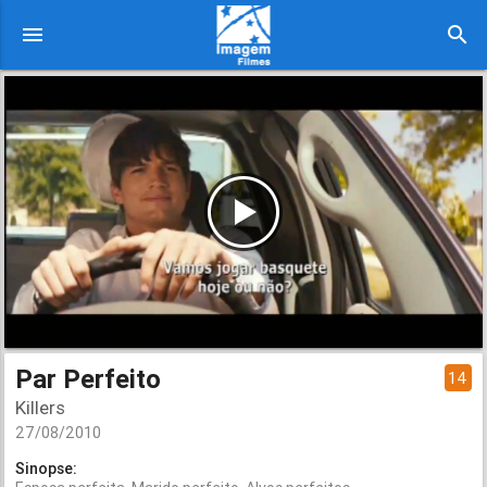
menu
search
Par Perfeito
14
Killers
27/08/2010
Sinopse: