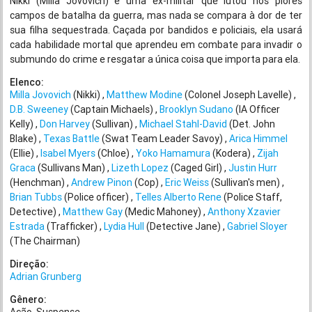
Nikki (Milla Jovovich) é uma ex-militar que lutou nos piores
campos de batalha da guerra, mas nada se compara à dor de ter
sua filha sequestrada. Caçada por bandidos e policiais, ela usará
cada habilidade mortal que aprendeu em combate para invadir o
submundo do crime e resgatar a única coisa que importa para ela.
Elenco:
Milla Jovovich
(Nikki)
Matthew Modine
(Colonel Joseph Lavelle)
D.B. Sweeney
(Captain Michaels)
Brooklyn Sudano
(IA Officer
Kelly)
Don Harvey
(Sullivan)
Michael Stahl-David
(Det. John
Blake)
Texas Battle
(Swat Team Leader Savoy)
Arica Himmel
(Ellie)
Isabel Myers
(Chloe)
Yoko Hamamura
(Kodera)
Zijah
Graca
(Sullivans Man)
Lizeth Lopez
(Caged Girl)
Justin Hurr
(Henchman)
Andrew Pinon
(Cop)
Eric Weiss
(Sullivan's men)
Brian Tubbs
(Police officer)
Telles Alberto Rene
(Police Staff,
Detective)
Matthew Gay
(Medic Mahoney)
Anthony Xzavier
Estrada
(Trafficker)
Lydia Hull
(Detective Jane)
Gabriel Sloyer
(The Chairman)
Direção:
Adrian Grunberg
Gênero: