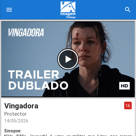
menu
search
Vingadora
16
Protector
14/05/2026
Sinopse: