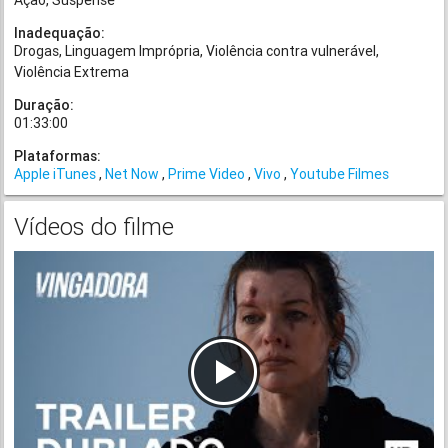
Ação
Suspense
Inadequação:
Drogas
Linguagem Imprópria
Violência contra vulnerável
Violência Extrema
Duração:
01:33:00
Plataformas:
Apple iTunes
Net Now
Prime Video
Vivo
Youtube Filmes
Vídeos do filme